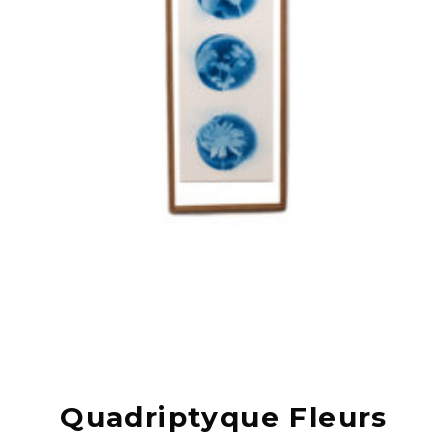
Skip
to
content
Quadriptyque Fleurs