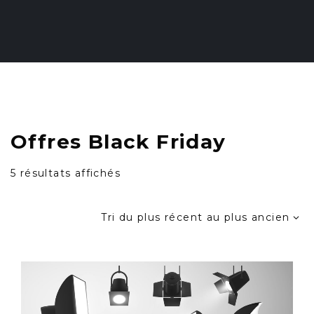
Skip
to
content
Offres Black Friday
Trié
5 résultats affichés
du
plus
Tri du plus récent au plus ancien
récent
au
plus
ancien