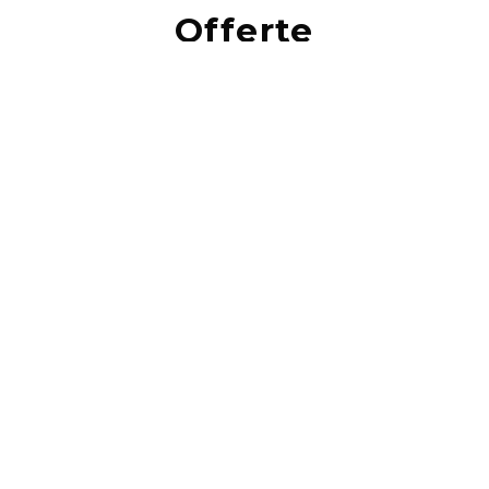
Offerte
239,00
€
Lire la suite
OFFRE BLACK