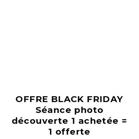
Skip
to
content
OFFRE BLACK FRIDAY
Séance photo
découverte 1 achetée =
1 offerte