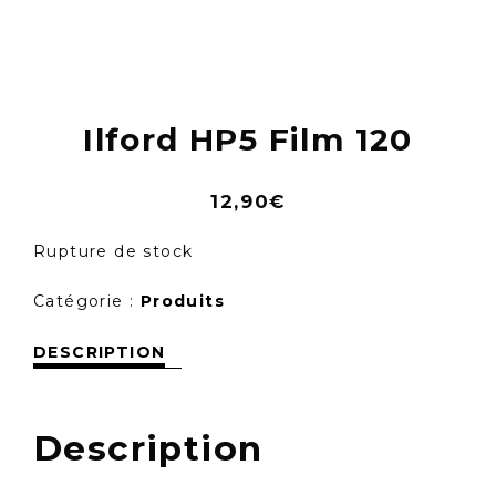
Skip
to
content
Ilford HP5 Film 120
12,90
€
Rupture de stock
Catégorie :
Produits
DESCRIPTION
Description